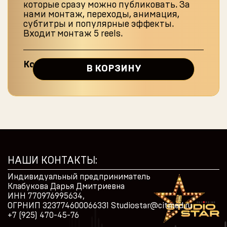
которые сразу можно публиковать. За
нами монтаж, переходы, анимация,
субтитры и популярные эффекты.
Входит монтаж 5 reels.
Количество
В КОРЗИНУ
товара
Пакетная
Alternative:
съёмка
reels
НАШИ КОНТАКТЫ:
Индивидуальный предприниматель
Клабукова Дарья Дмитриевна
ИНН 770976995634,
ОГРНИП 323774600066331
Studiostar@citmed.ru
+7 (925) 470-45-76